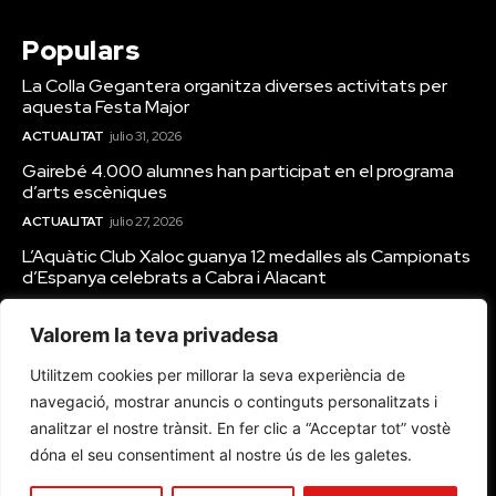
Populars
La Colla Gegantera organitza diverses activitats per
aquesta Festa Major
ACTUALITAT
julio 31, 2026
Gairebé 4.000 alumnes han participat en el programa
d’arts escèniques
ACTUALITAT
julio 27, 2026
L’Aquàtic Club Xaloc guanya 12 medalles als Campionats
d’Espanya celebrats a Cabra i Alacant
ACTUALITAT
julio 27, 2026
Valorem la teva privadesa
Notes Legals
Utilitzem cookies per millorar la seva experiència de
navegació, mostrar anuncis o continguts personalitzats i
Avis Legal
analitzar el nostre trànsit. En fer clic a “Acceptar tot” vostè
Política de Privacitat
dóna el seu consentiment al nostre ús de les galetes.
Política de Cookies